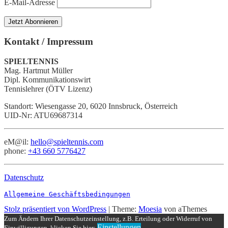
E-Mail-Adresse
Kontakt / Impressum
SPIELTENNIS
Mag. Hartmut Müller
Dipl. Kommunikationswirt
Tennislehrer (ÖTV Lizenz)
Standort: Wiesengasse 20, 6020 Innsbruck, Österreich
UID-Nr: ATU69687314
eM@il:
hello@spieltennis.com
phone:
+43 660 5776427
Datenschutz
Allgemeine Geschäftsbedingungen
Stolz präsentiert von WordPress
|
Theme:
Moesia
von aThemes
Zum Ändern Ihrer Datenschutzeinstellung, z.B. Erteilung oder Widerruf von
Einstellungen
Einwilligungen, klicken Sie hier: