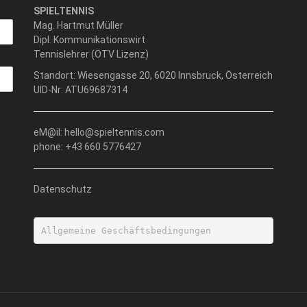
SPIELTENNIS
Mag. Hartmut Müller
Dipl. Kommunikationswirt
Tennislehrer (ÖTV Lizenz)
Standort: Wiesengasse 20, 6020 Innsbruck, Österreich
UID-Nr: ATU69687314
eM@il:
hello@spieltennis.com
phone:
+43 660 5776427
Datenschutz
Allgemeine Geschäftsbedingungen