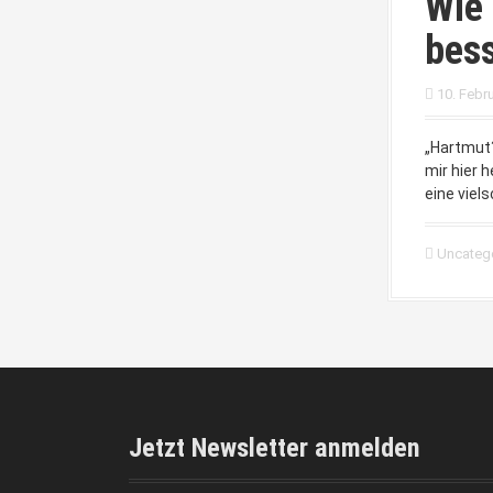
Wie 
bes
10. Febr
„Hartmut?
mir hier 
eine viel
Uncateg
Jetzt Newsletter anmelden