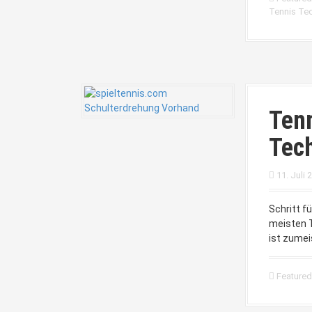
Tennis Te
Tenn
Tec
11. Juli 
Schritt fü
meisten T
ist zumei
Featured